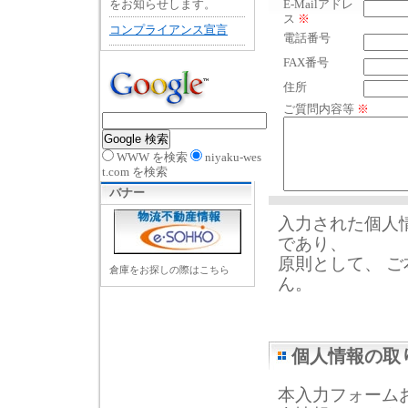
をお知らせします。
E-Mailアドレ
ス
※
コンプライアンス宣言
電話番号
FAX番号
住所
ご質問内容等
※
WWW を検索
niyaku-wes
t.com を検索
バナー
入力された個人
であり、
原則として、 
倉庫をお探しの際はこちら
ん。
個人情報の取
本入力フォーム